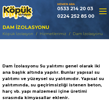
HEMEN ARA
0533 214 20 03
0224 252 85 00
DAM İZOLASYONU
Köpük İzolasyon
Hizmetlerimiz
Dam İzolasyonu
Dam İzolasyonu Su yalıtımı genel olarak iki
ana başlık altında yapılır. Bunlar yapısal su
yalıtımı ve yüzeysel su yalıtımıdır. Yapısal su
yalıtımında, su geçirimsizliği istenen beton,
harç vb. yapı malzemesi içine üretimi
sırasında kimyasallar eklenir.